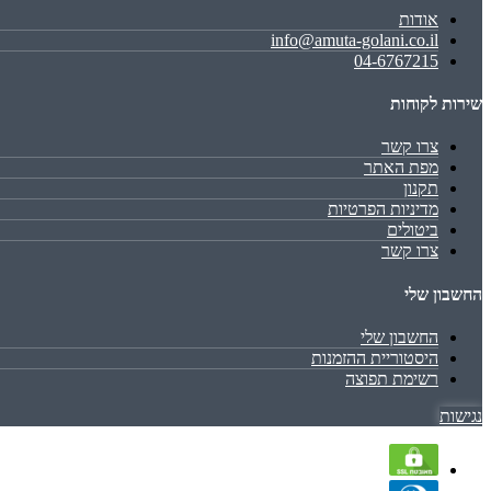
אודות
info@amuta-golani.co.il
04-6767215
שירות לקוחות
צרו קשר
מפת האתר
תקנון
מדיניות הפרטיות
ביטולים
צרו קשר
החשבון שלי
החשבון שלי
היסטוריית ההזמנות
רשימת תפוצה
נגישות