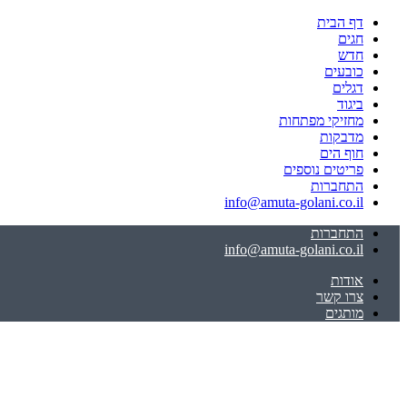
דף הבית
חגים
חדש
כובעים
דגלים
ביגוד
מחזיקי מפתחות
מדבקות
חוף הים
פריטים נוספים
התחברות
info@amuta-golani.co.il
התחברות
info@amuta-golani.co.il
אודות
צרו קשר
מותגים