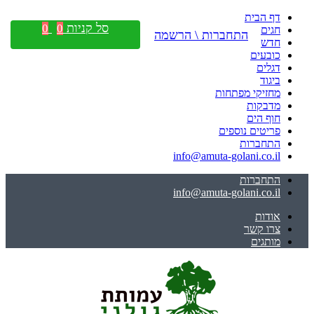
דף הבית
סל קניות
0
0
חגים
התחברות \ הרשמה
חדש
כובעים
דגלים
ביגוד
מחזיקי מפתחות
מדבקות
חוף הים
פריטים נוספים
התחברות
info@amuta-golani.co.il
התחברות
info@amuta-golani.co.il
אודות
צרו קשר
מותגים