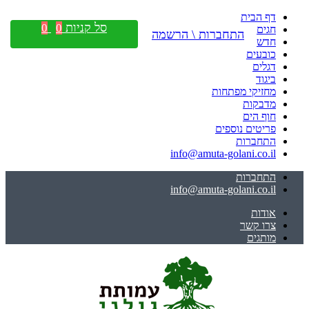
דף הבית
סל קניות
0
0
חגים
התחברות \ הרשמה
חדש
כובעים
דגלים
ביגוד
מחזיקי מפתחות
מדבקות
חוף הים
פריטים נוספים
התחברות
info@amuta-golani.co.il
התחברות
info@amuta-golani.co.il
אודות
צרו קשר
מותגים