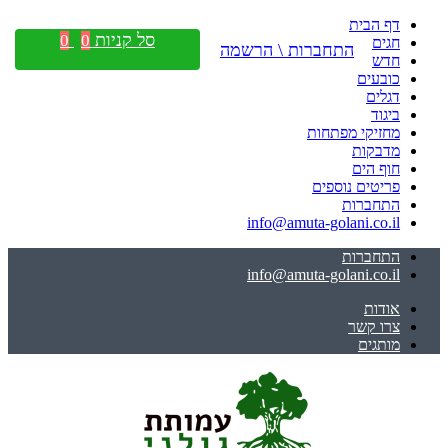
דף הבית
סל קניות
0
0
חגים
התחברות \ הרשמה
חדש
כובעים
דגלים
ביגוד
מחזיקי מפתחות
מדבקות
חוף הים
פריטים נוספים
התחברות
info@amuta-golani.co.il
התחברות
info@amuta-golani.co.il
אודות
צרו קשר
מותגים