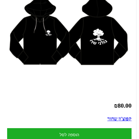
₪80.00
קפוצ'ון שחור
הוספה לסל