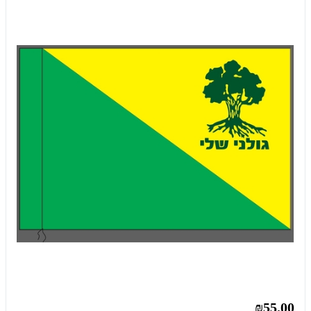
₪55.00