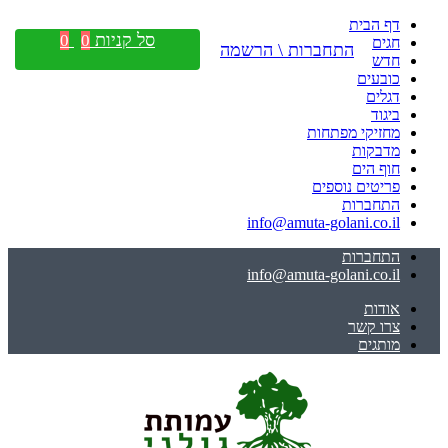
דף הבית
סל קניות
0
0
חגים
התחברות \ הרשמה
חדש
כובעים
דגלים
ביגוד
מחזיקי מפתחות
מדבקות
חוף הים
פריטים נוספים
התחברות
info@amuta-golani.co.il
התחברות
info@amuta-golani.co.il
אודות
צרו קשר
מותגים