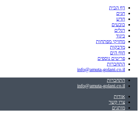
דף הבית
חגים
חדש
כובעים
דגלים
ביגוד
מחזיקי מפתחות
מדבקות
חוף הים
פריטים נוספים
התחברות
info@amuta-golani.co.il
התחברות
info@amuta-golani.co.il
אודות
צרו קשר
מותגים